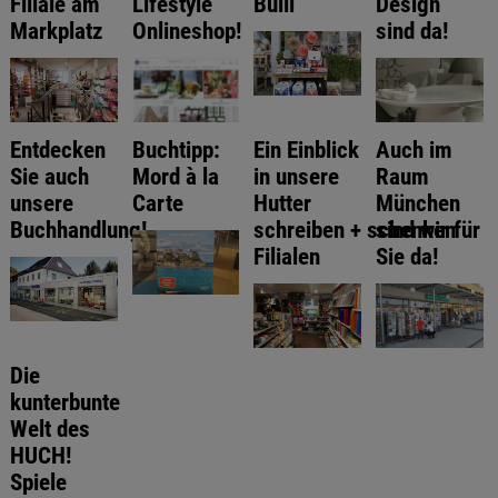
Filiale am
Lifestyle
Bulli
Design
Markplatz
Onlineshop!
sind da!
Entdecken
Buchtipp:
Ein Einblick
Auch im
Sie auch
Mord à la
in unsere
Raum
unsere
Carte
Hutter
München
Buchhandlung!
schreiben + schenken
sind wir für
Filialen
Sie da!
Die
kunterbunte
Welt des
HUCH!
Spiele