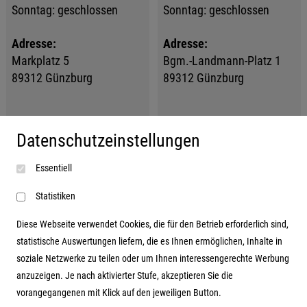
Sonntag: geschlossen
Sonntag: geschlossen
Adresse:
Adresse:
Markplatz 5
Bgm.-Landmann-Platz 1
89312 Günzburg
89312 Günzburg
Datenschutzeinstellungen
Unser Service, Ihr
Mehr über...
Essentiell
Vorteil!
Hinweis nach §18
Statistiken
Batteriegesetz
Auch vor Ort für Sie da!
Versand- und
Diese Webseite verwendet Cookies, die für den Betrieb erforderlich sind,
Direkter Kontakt und
Zahlungsbedingungen
statistische Auswertungen liefern, die es Ihnen ermöglichen, Inhalte in
Beratung
soziale Netzwerke zu teilen oder um Ihnen interessengerechte Werbung
Widerrufsrecht
Schnelle Lieferung,
anzuzeigen. Je nach aktivierter Stufe, akzeptieren Sie die
kostenfreie Rückgabe
Datenschutz
vorangegangenen mit Klick auf den jeweiligen Button.
Transparente Versand
AGB