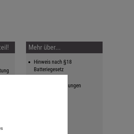
eil!
Mehr über...
Hinweis nach §18
Batteriegesetz
atung
Versand- und
nfreie
Zahlungsbedingungen
Widerrufsrecht
d
Datenschutz
AGB
Impressum
es