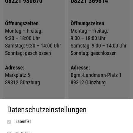
08221 930670
08221 369614
Öffnungszeiten
Öffnungszeiten
Montag – Freitag:
Montag – Freitag:
9:30 – 18:00 Uhr
9:00 – 18:00 Uhr
Samstag: 9:30 – 14:00 Uhr
Samstag: 9:00 – 14:00 Uhr
Sonntag: geschlossen
Sonntag: geschlossen
Adresse:
Adresse:
Markplatz 5
Bgm.-Landmann-Platz 1
89312 Günzburg
89312 Günzburg
Datenschutzeinstellungen
Unser Service, Ihr
Mehr über...
Essentiell
Vorteil!
Hinweis nach §18